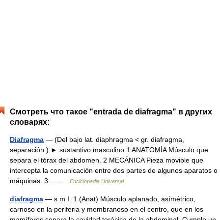
Смотреть что такое "entrada de diafragma" в других
словарях:
Diafragma
— (Del bajo lat. diaphragma < gr. diafragma,
separación.) ► sustantivo masculino 1 ANATOMÍA Músculo que
separa el tórax del abdomen. 2 MECÁNICA Pieza movible que
intercepta la comunicación entre dos partes de algunos aparatos o
máquinas. 3… …
Enciclopedia Universal
diafragma
— s m I. 1 (Anat) Músculo aplanado, asímétrico,
carnoso en la periferia y membranoso en el centro, que en los
mamíferos separa la cavidad torácica de la abdominal. Cumple un