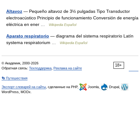
Altavoz
— Pequeño altavoz de 3½ pulgadas Tipo Transductor
electroacústico Principio de funcionamiento Conversión de energía
eléctrica en ener …
Wikipedia Español
Aparato respiratorio
— diagrama del sistema respiratorio Latín
systema respiratorium …
Wikipedia Español
© Академик, 2000-2026
18+
Обратная связь:
Техподдержка
,
Реклама на сайте
👣 Путешествия
Экспорт словарей на сайты
, сделанные на PHP,
Joomla,
Drupal,
WordPress, MODx.