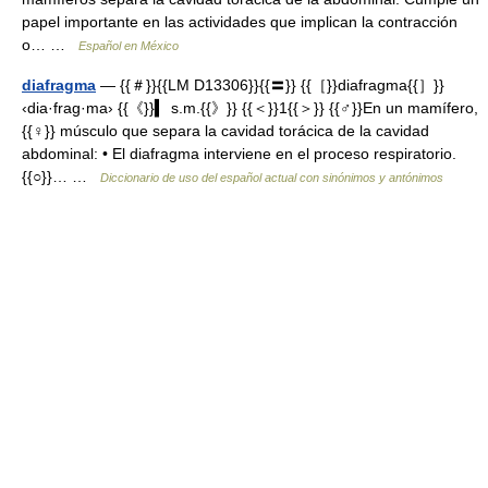
papel importante en las actividades que implican la contracción
o… …
Español en México
diafragma
— {{＃}}{{LM D13306}}{{〓}} {{［}}diafragma{{］}}
‹dia·frag·ma› {{《}}▍ s.m.{{》}} {{＜}}1{{＞}} {{♂}}En un mamífero,
{{♀}} músculo que separa la cavidad torácica de la cavidad
abdominal: • El diafragma interviene en el proceso respiratorio.
{{○}}… …
Diccionario de uso del español actual con sinónimos y antónimos